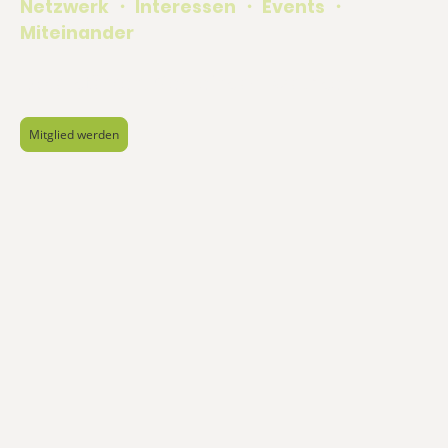
Netzwerk
・
Interessen
・
Events
・
Miteinander
Lokal stärken. Gemeinsam wachsen.
Mitglied werden