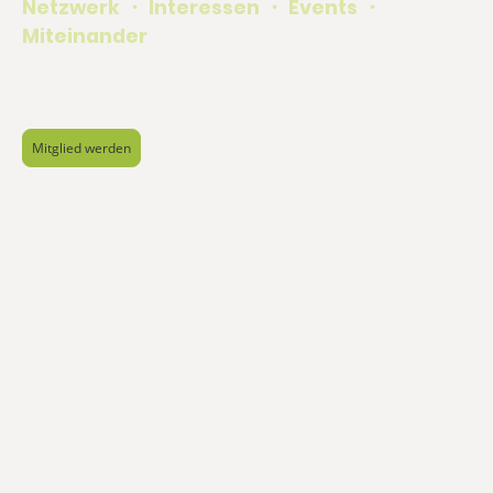
Netzwerk
・
Interessen
・
Events
・
Miteinander
Lokal stärken. Gemeinsam wachsen.
Mitglied werden