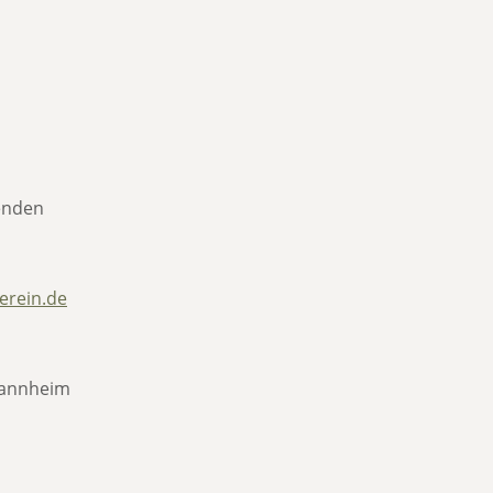
zenden
erein.de
Mannheim