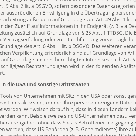
 Art. 9 Abs. 2 lit. a DSGVO, sofern besondere Datenkategorie
iner ausdrücklichen Einwilligung in die Übertragung person
erarbeitung außerdem auf Grundlage von Art. 49 Abs. 1 lit. 
den Zugriff auf Informationen in Ihr Endgerät (z. B. via Dev
itung zusätzlich auf Grundlage von § 25 Abs. 1 TTDSG. Die Ei
ur Vertragserfüllung oder zur Durchführung vorvertraglich
Grundlage des Art. 6 Abs. 1 lit. b DSGVO. Des Weiteren verar
ichen Verpflichtung erforderlich sind auf Grundlage von Art. 
auf Grundlage unseres berechtigten Interesses nach Art. 6 A
einschlägigen Rechtsgrundlagen wird in den folgenden Absätz
rt.
in die USA und sonstige Drittstaaten
ools von Unternehmen mit Sitz in den USA oder sonstigen 
ese Tools aktiv sind, können Ihre personenbezogene Daten i
t werden. Wir weisen darauf hin, dass in diesen Ländern ke
werden kann. Beispielsweise sind US-Unternehmen dazu ver
herauszugeben, ohne dass Sie als Betroffener hiergegen ge
n werden, dass US-Behörden (z. B. Geheimdienste) Ihre auf