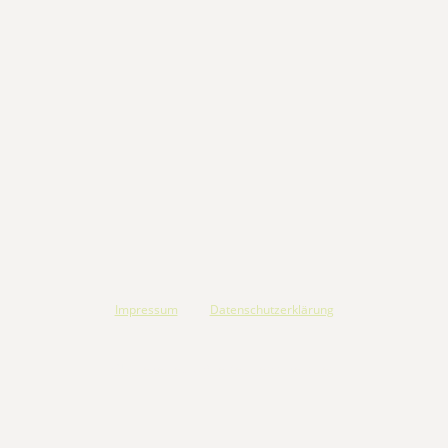
|
Impressum
Datenschutzerklärung
©Urheberrecht. Alle Rechte vorbehalten.